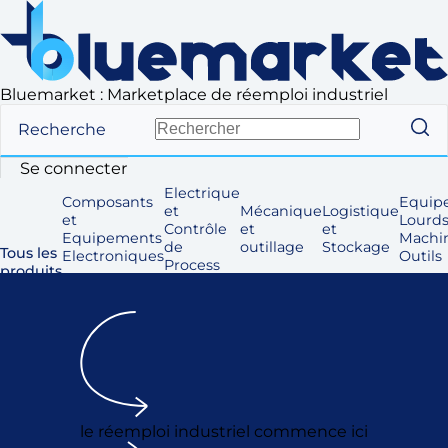
Bluemarket : Marketplace de réemploi industriel
Recherche
Se connecter
Electrique
Composants
Equip
et
Mécanique
Logistique
et
Lourds
Contrôle
et
et
Equipements
Machi
de
outillage
Stockage
Tous les
Electroniques
Outils
Process
produits
le réemploi industriel commence ici