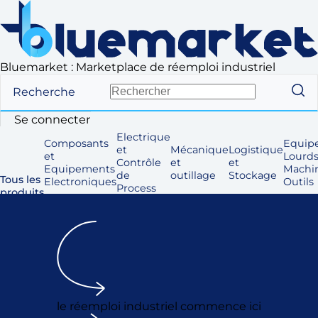
Bluemarket : Marketplace de réemploi industriel
Recherche
Se connecter
Electrique
Composants
Equip
et
Mécanique
Logistique
et
Lourds
Contrôle
et
et
Equipements
Machi
de
outillage
Stockage
Tous les
Electroniques
Outils
Process
produits
le réemploi industriel commence ici