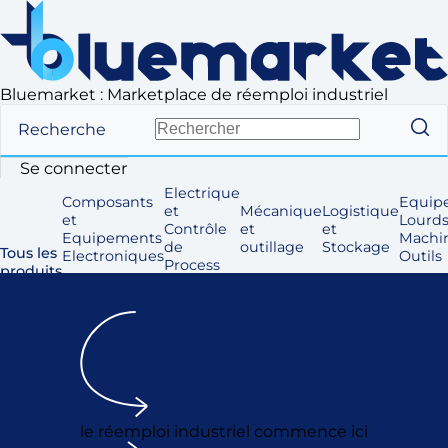
Bluemarket : Marketplace de réemploi industriel
Recherche
Se connecter
Electrique
Composants
Equip
et
Mécanique
Logistique
et
Lourds
Contrôle
et
et
Equipements
Machi
de
outillage
Stockage
Tous les
Electroniques
Outils
Process
produits
le réemploi industriel commence ici