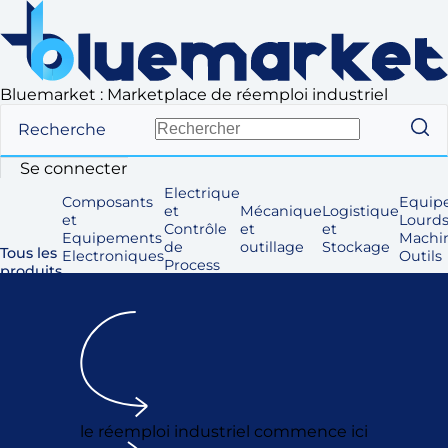
Bluemarket : Marketplace de réemploi industriel
Recherche
Se connecter
Electrique
Composants
Equip
et
Mécanique
Logistique
et
Lourds
Contrôle
et
et
Equipements
Machi
de
outillage
Stockage
Tous les
Electroniques
Outils
Process
produits
le réemploi industriel commence ici